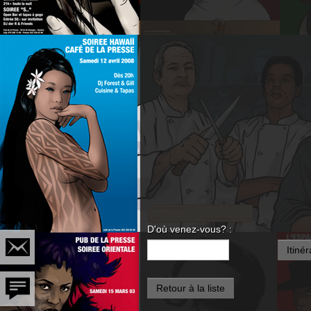
D'où venez-vous? :
Itinér
Retour à la liste