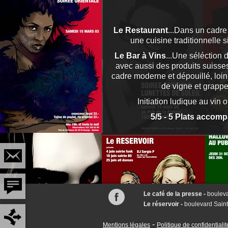
Le Restaurant
...Dans un cadr
une cuisine traditionnelle 
Le Bar à Vins
...Une séléction 
avec aussi des produits suisse
cadre moderne et dépouillé, loin 
de vigne et grappe
Initiation ludique au vin
5/5 - 5 Plats accom
Le café de la presse -
boulev
Le réservoir -
boulevard Sain
-
Mentions légales
Politique de confidentialit