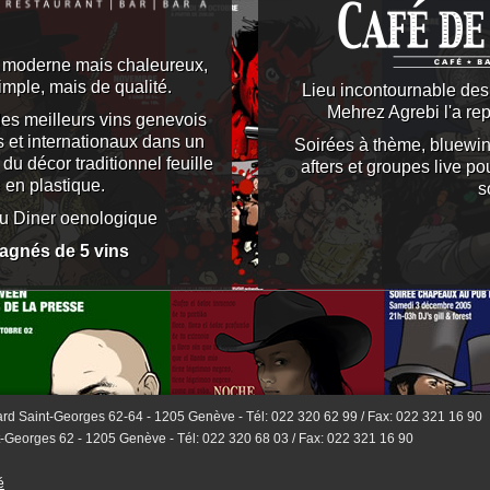
e moderne mais chaleureux,
simple, mais de qualité.
Lieu incontournable des
Mehrez Agrebi l'a rep
des meilleurs vins genevois
s et internationaux dans un
Soirées à thème, bluewin
du décor traditionnel feuille
afters et groupes live po
 en plastique.
s
 ou Diner oenologique
pagnés de 5 vins
ard Saint-Georges 62-64
-
1205
Genève
- Tél:
022 320 62 99
/ Fax:
022 321 16 90
t-Georges 62
-
1205
Genève
- Tél:
022 320 68 03
/ Fax:
022 321 16 90
é